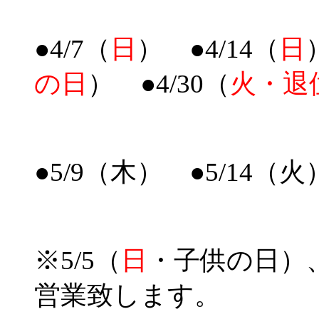
●4/7（
日
） ●4/14（
日
の日
） ●4/30（
火・退
●5/9（木） ●5/14（火
※5/5（
日
・子供の日）、
営業致します。