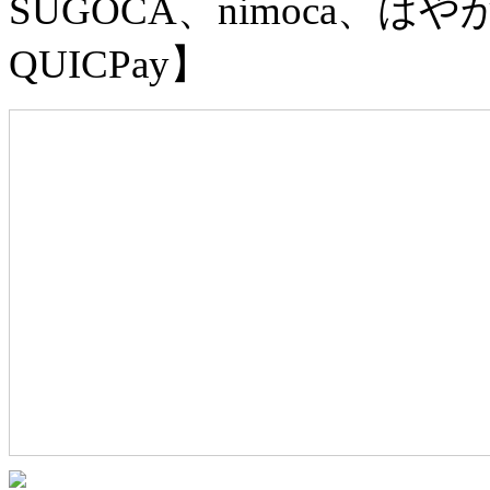
SUGOCA、nimoca、はやか
QUICPay】