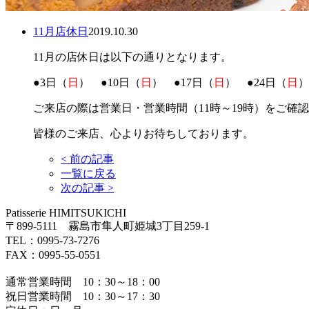
11月店休日
2019.10.30
11月の店休日は以下の通りとなります。
●3日（
日
） ●10日（
日
） ●17日（
日
） ●24日（
日
）
ご来店の際は営業日・営業時間（11時～19時）をご確
皆様のご来店、心よりお待ちしております。
<
前の記事
一覧に戻る
次の記事
>
Patisserie HIMITSUKICHI
〒899-5111 霧島市隼人町姫城3丁目259-1
TEL：0995-73-7276
FAX：0995-55-0551
通常営業時間 10：30～18：00
祝日営業時間 10：30～17：30